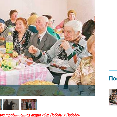
КУБОК ДРУЖ
02.09.2019
По
ала традиционная акция «От Победы к Победе»