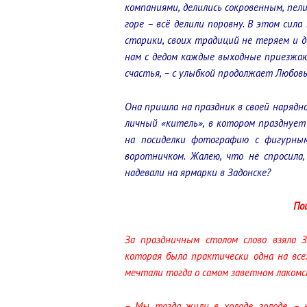
компаниями, делились сокровенным, пели
горе – всё делили поровну. В этом сила
старики, своих традиций не теряем и де
нам с дедом каждые выходные приезжают
счастья, – с улыбкой продолжает Любов
Она пришла на праздник в своей наряд
личный «китель», в котором празднует
на посиделки фотографию с фигурным
воротничком. Жалею, что не спросила
надевали на ярмарки в Задонске?
По
За праздничным столом слово взяла З
которая была практически одна на все
мечтали тогда о самом заветном лакомс
– Мы тогда жили в холоде, голоде, – 