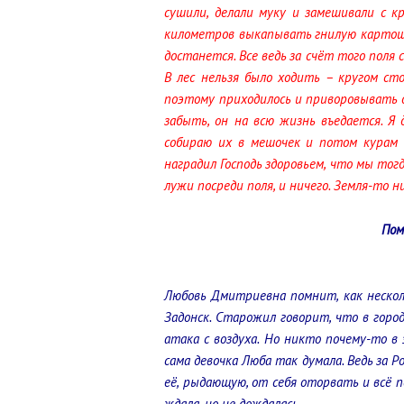
сушили, делали муку и замешивали с к
километров выкапывать гнилую картошку
достанется. Все ведь за счёт того поля
В лес нельзя было ходить – кругом ст
поэтому приходилось и приворовывать др
забыть, он на всю жизнь въедается. Я
собираю их в мешочек и потом курам 
наградил Господь здоровьем, что мы тогд
лужи посреди поля, и ничего. Земля-то н
Пом
Любовь Дмитриевна помнит, как несколь
Задонск. Старожил говорит, что в горо
атака с воздуха. Но никто почему-то в
сама девочка Люба так думала. Ведь за Р
её, рыдающую, от себя оторвать и всё по
ждала, но не дождалась.