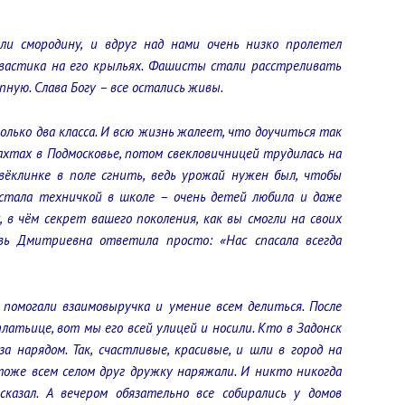
и смородину, и вдруг над нами очень низко пролетел
свастика на его крыльях. Фашисты стали расстреливать
пную. Слава Богу – все остались живы.
лько два класса. И всю жизнь жалеет, что доучиться так
ахтах в Подмосковье, потом свекловичницей трудилась на
свёклинке в поле сгнить, ведь урожай нужен был, чтобы
тала техничкой в школе – очень детей любила и даже
 в чём секрет вашего поколения, как вы смогли на своих
вь Дмитриевна ответила просто: «Нас спасала всегда
 помогали взаимовыручка и умение всем делиться. После
платьице, вот мы его всей улицей и носили. Кто в Задонск
а нарядом. Так, счастливые, красивые, и шли в город на
, тоже всем селом друг дружку наряжали. И никто никогда
сказал. А вечером обязательно все собирались у домов