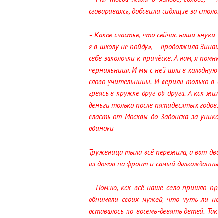
сговариваясь, добавили сидящие за столо
– Какое счастье, что сейчас наши внук
я в школу не пойду», – продолжила Зинаи
себе заколочки к причёске. А нам, я пом
чернильница. И мы с ней шли в холодную 
слово учительницы. И верили только в 
греясь в кружке друг об друга. А как ж
деньги только после пятидесятых годов.
власть от Москвы до Задонска за уник
одиноки
Труженица тыла всё пережила, а вот дв
из домов на фронт и самый долгожданный
– Помню, как всё наше село пришло п
обнимали своих мужей, что чуть ли н
оставалось по восемь-девять детей. Та