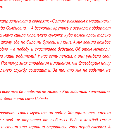
м.
и капризничают и говорят: «С этим рюкзаком с машинками
да Семёновна. – А девчонки, крутясь у зеркала, подбирают
ню, мама сшила маленькую сумочку, куда помещалась только
школу, где не было ни бумаги, ни книг. А мы ловили каждое
одно – в победу и счастливое будущее. Об этом мечтали,
или наши родители? У нас есть пенсия, а они увидели свои
 Поэтому, зная страдания и лишения, мы благодарим нашу
альную службу соцзащиты. За то, что мы не забыты, не
а военных дня забыть не может. Как забирали кормильцев
 день – это сама Победа.
ровожать своих мужиков на войну. Женщины так крепко
е силой их отрывали от любимых. Ведь в каждой семье
к и стоит эта картина страшного горя перед глазами. А