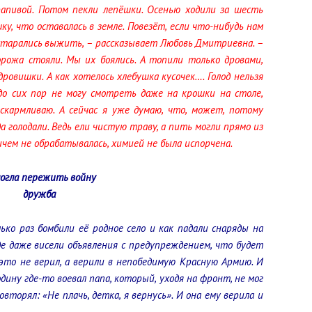
рапивой. Потом пекли лепёшки. Осенью ходили за шесть
, что оставалась в земле. Повезёт, если что-нибудь нам
 старались выжить, – рассказывает Любовь Дмитриевна. –
орожа стояли. Мы их боялись. А топили только дровами,
овишки. А как хотелось хлебушка кусочек…. Голод нельзя
 до сих пор не могу смотреть даже на крошки на столе,
скармливаю. А сейчас я уже думаю, что, может, потому
а голодали. Ведь ели чистую траву, а пить могли прямо из
ичем не обрабатывалась, химией не была испорчена.
огла пережить войну
дружба
ко раз бомбили её родное село и как падали снаряды на
де даже висели объявления с предупреждением, что будет
 это не верил, а верили в непобедимую Красную Армию. И
одину где-то воевал папа, который, уходя на фронт, не мог
вторял: «Не плачь, детка, я вернусь». И она ему верила и