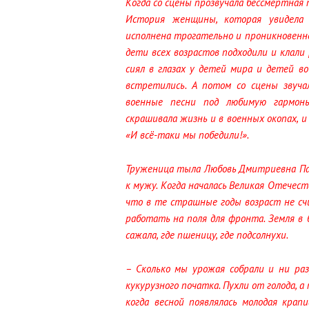
Когда со сцены прозвучала бессмертная п
История женщины, которая увидела 
исполнена трогательно и проникновенн
дети всех возрастов подходили и клали р
сиял в глазах у детей мира и детей в
встретились. А потом со сцены звуча
военные песни под любимую гармонь
скрашивала жизнь и в военных окопах, и 
«И всё-таки мы победили!».
Труженица тыла Любовь Дмитриевна Пано
к мужу. Когда началась Великая Отечест
что в те страшные годы возраст не счи
работать на поля для фронта. Земля в 
сажала, где пшеницу, где подсолнухи.
– Сколько мы урожая собрали и ни разу
кукурузного початка. Пухли от голода, а
когда весной появлялась молодая крап