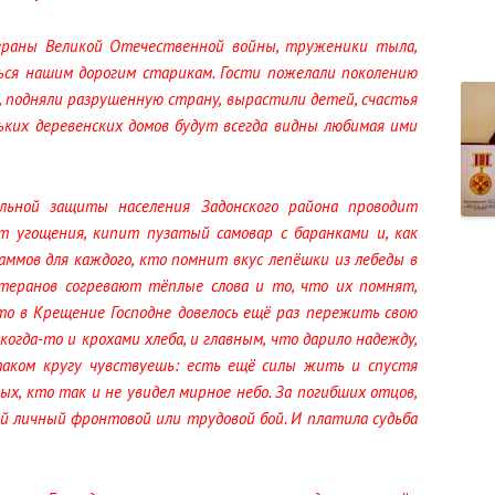
тераны Великой Оте­чественной войны, труженики тыла,
ься нашим дорогим старикам. Гости пожелали поколению
 подняли разрушенную страну, вырастили детей, счастья
ньких деревенских домов будут всегда видны любимая ими
льной защиты населения Задонского района проводит
т угощения, кипит пузатый самовар с баранками и, как
ммов для каждого, кто помнит вкус лепёшки из лебеды в
етеранов согревают тёп­лые слова и то, что их помнят,
то в Крещение Господне довелось ещё раз пережить свою
 когда-то и крохами хлеба, и главным, что дарило надежду,
таком кругу чувствуешь: есть ещё силы жить и спустя
ых, кто так и не увидел мирное небо. За погибших отцов,
ой личный фронтовой или трудовой бой. И платила судьба