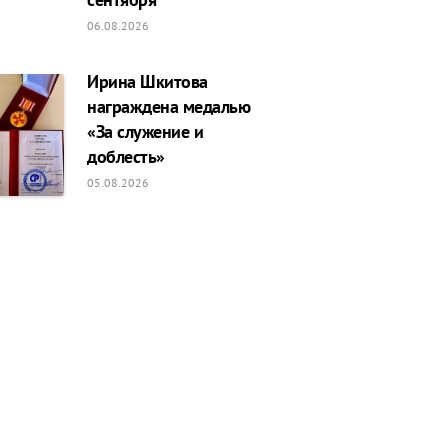
06.08.2026
Ирина Шкитова
награждена медалью
«За служение и
доблесть»
05.08.2026