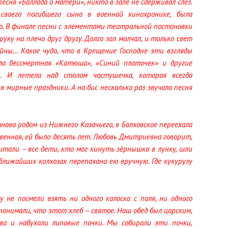
есня «Баллада о матери», никто в зале не сдерживал слёз.
своего погибшего сына в военной кинохронике, была
о. В финале песни с элементами театральной постановки
уку на плечо друг другу. Долго зал молчал, и только свет
ойны… Какое чудо, что в Крещение Господне эти взгляды
ла бессмертная «Катюша», «Синий платочек» и другие
. И летела над столом частушечка, которая всегда
в мирные праздники. А на бис несколько раз звучала песня
ва родом из Нижнего Казачьего, в Болховское переехала
венная, ей было десять лет. Любовь Дмитриевна говорит,
тали – все дети, кто мог кинуть зёрнышко в лунку, шли
ближайших колхозах перепахана ею вручную. Где кукурузу
 не посмели взять ни одного колоска с поля, ни одного
 понимали, что этот хлеб – святое. Наш обед был царским,
ива и набухали липовые почки. Мы собирали эти почки,