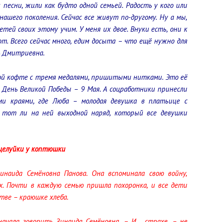
 песни, жили как будто одной семьей. Радость у кого или
 нашего поколения. Сейчас все живут по-другому. Ну а мы,
тей своих этому учим. У меня их двое. Внуки есть, они к
. Всего сейчас много, едим досыта – что ещё нужно для
ь Дмитриевна.
ной кофте с тремя медалями, пришитыми нитками. Это её
 День Великой Победы – 9 Мая. А соцработники принесли
и краями, где Люба – молодая девушка в платьице с
, тот ли на ней выходной наряд, который все девушки
целуйки у коптюшки
инаида Семёновна Панова. Она вспоминала свою войну,
х. Почти в каждую семью пришла похоронка, и все дети
тве – краюшке хлеба.
начала говорить Зинаида Семёновна. – И… страхе, – не