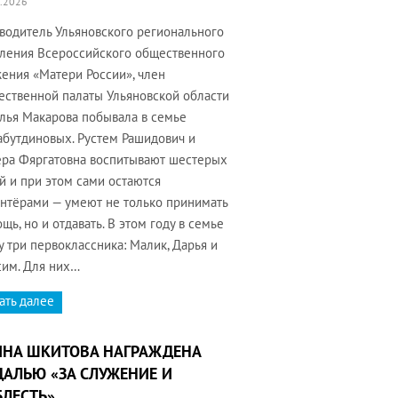
.2026
водитель Ульяновского регионального
ления Всероссийского общественного
ения «Матери России», член
ственной палаты Ульяновской области
лья Макарова побывала в семье
бутдиновых. Рустем Рашидович и
ра Фяргатовна воспитывают шестерых
й и при этом сами остаются
нтёрами — умеют не только принимать
щь, но и отдавать. В этом году в семье
у три первоклассника: Малик, Дарья и
им. Для них…
ать далее
ИНА ШКИТОВА НАГРАЖДЕНА
АЛЬЮ «ЗА СЛУЖЕНИЕ И
ЛЕСТЬ»