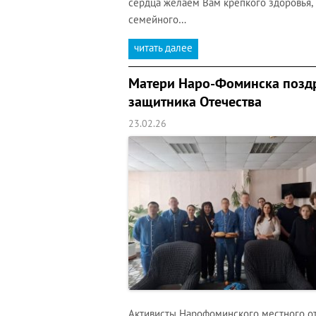
сердца желаем Вам крепкого здоровья, 
семейного…
читать далее
Матери Наро-Фоминска позд
защитника Отечества
23.02.26
Активисты Нарофоминского местного о