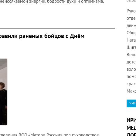
неиссякаемой энергии, бодрости духи и оптимизма,
06.08
Руко
отде
движ
Обще
равили раненых бойцов с Днём
Ната
Шига
Вене
дете
воло
помо
сраз
Макс
чит
ИР
МЕД
ДОБ
тделения ВОД «Матери России» под руководством