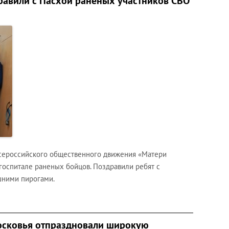
авили с Пасхой раненых участников СВО
Всероссийского общественного движения «Матери
 госпитале раненых бойцов. Поздравили ребят с
шними пирогами.
осковья отпраздновали широкую