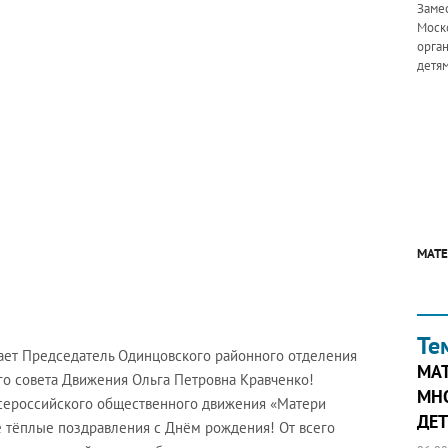
Заме
Моско
орга
детя
МАТЕ
Те
чает Председатель Одинцовского районного отделения
МА
го совета Движения Ольга Петровна Кравченко!
МН
Всероссийского общественного движения «Матери
ДЕТ
е тёплые поздравления с Днём рождения! От всего