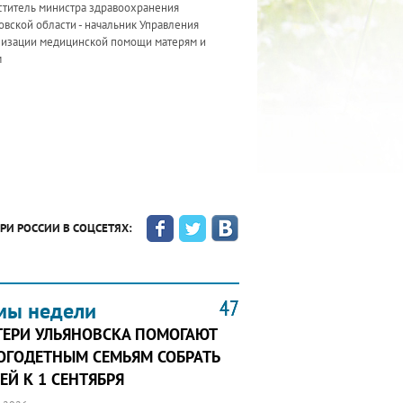
ститель министра здравоохранения
вской области - начальник Управления
низации медицинской помощи матерям и
м
РИ РОССИИ В СОЦСЕТЯХ:
47
47
47
мы недели
ТЕРИ УЛЬЯНОВСКА ПОМОГАЮТ
ОГОДЕТНЫМ СЕМЬЯМ СОБРАТЬ
ЕЙ К 1 СЕНТЯБРЯ