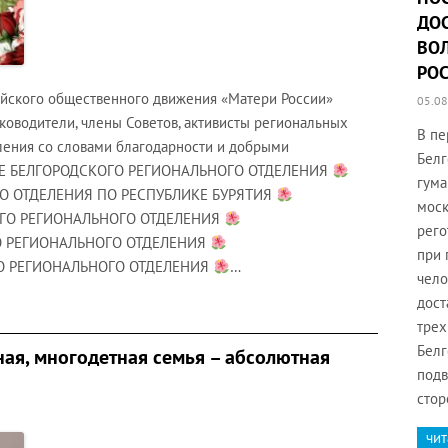
ДО
ВО
РО
ийского общественного движения «Матери России»
05.08
оводители, члены Советов, активисты региональных
В пе
ления со словами благодарности и добрыми
Белг
 БЕЛГОРОДСКОГО РЕГИОНАЛЬНОГО ОТДЕЛЕНИЯ
гума
О ОТДЕЛЕНИЯ ПО РЕСПУБЛИКЕ БУРЯТИЯ
моск
ГО РЕГИОНАЛЬНОГО ОТДЕЛЕНИЯ
рего
 РЕГИОНАЛЬНОГО ОТДЕЛЕНИЯ
при 
О РЕГИОНАЛЬНОГО ОТДЕЛЕНИЯ
…
чело
дост
трех
Белг
ая, многодетная семья – абсолютная
подв
стор
чит