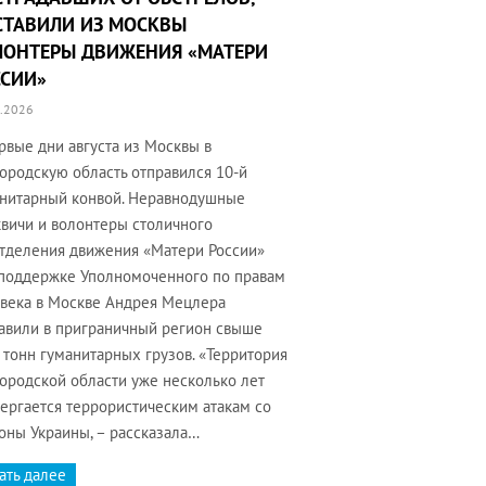
СТАВИЛИ ИЗ МОСКВЫ
ЛОНТЕРЫ ДВИЖЕНИЯ «МАТЕРИ
ССИИ»
.2026
рвые дни августа из Москвы в
ородскую область отправился 10-й
нитарный конвой. Неравнодушные
вичи и волонтеры столичного
тделения движения «Матери России»
поддержке Уполномоченного по правам
века в Москве Андрея Мецлера
авили в приграничный регион свыше
 тонн гуманитарных грузов. «Территория
ородской области уже несколько лет
ергается террористическим атакам со
оны Украины, – рассказала…
ать далее