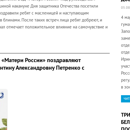
иной накануне Дня защитника Отечества посетили
05.08
Поздравили ребят с масленицей и наступающим
4 ма
в блинами. После таких встреч лица ребят добреют, и
гума
нал отмечает положительное влияние на самочувствие и
Запо
заме
отде
отде
 «Матери России» поздравляют
Ирин
учас
нтину Александровну Петренко с
Росс
регу
в зо
чит
ТРИ
БЕЛ
ПОС