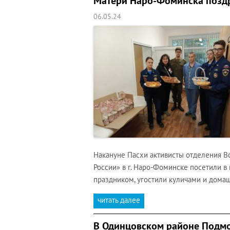
Матери Наро-Фоминска поздр
06.05.24
Накануне Пасхи активисты отделения 
России» в г. Наро-Фоминске посетили в
праздником, угостили куличами и дома
читать далее
В Одинцовском районе Подм