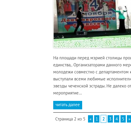
На площади перед мэрией столицы про
единства,. Организаторами данного ме
молодежи совместно с департаментом к
выступали всеми любимые исполнители,
звезды чеченской эстрады. Не далеко о
мероприятие…
читать далее
Страница 2 из 5
«
1
2
3
4
5
»