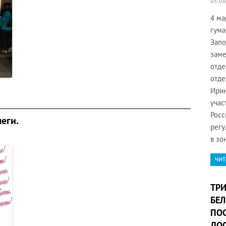
05.08
4 ма
гума
Запо
заме
отде
отде
Ирин
учас
Росс
еги.
регу
в зо
чит
ТРИ
БЕЛ
ПОС
ДО