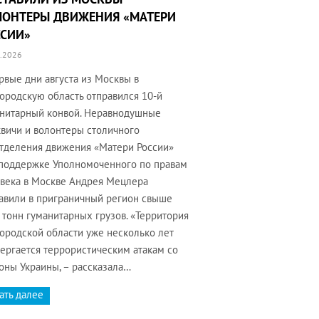
ЛОНТЕРЫ ДВИЖЕНИЯ «МАТЕРИ
ССИИ»
.2026
рвые дни августа из Москвы в
ородскую область отправился 10-й
нитарный конвой. Неравнодушные
вичи и волонтеры столичного
тделения движения «Матери России»
поддержке Уполномоченного по правам
века в Москве Андрея Мецлера
авили в приграничный регион свыше
 тонн гуманитарных грузов. «Территория
ородской области уже несколько лет
ергается террористическим атакам со
оны Украины, – рассказала…
ать далее