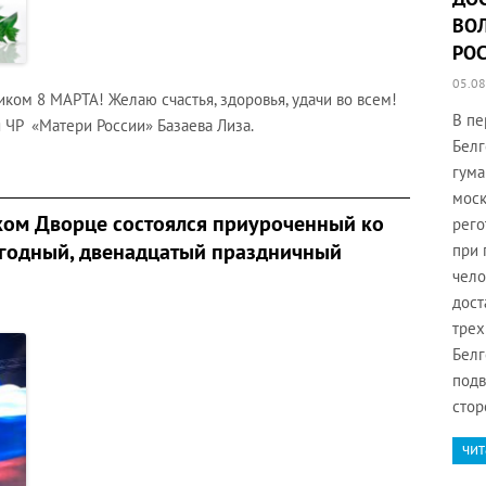
ВО
РО
05.08
ом 8 МАРТА! Желаю счастья, здоровья, удачи во всем!
В пе
 ЧР «Матери России» Базаева Лиза.
Белг
гума
моск
ком Дворце состоялся приуроченный ко
рего
годный, двенадцатый праздничный
при 
чело
дост
трех
Белг
подв
стор
чит