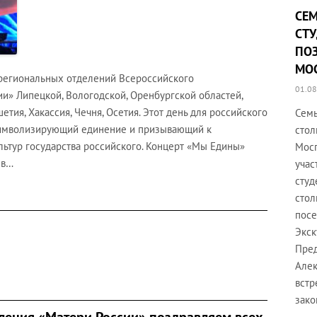
СЕМ
СТ
ПО
МО
 региональных отделений Всероссийского
01.08
и» Липецкой, Вологодской, Оренбургской областей,
етия, Хакассия, Чечня, Осетия. Этот день для российского
Семь
символизирующий единение и призывающий к
стол
льтур государства российского. Концерт «Мы Едины»
Мосг
 в…
учас
студ
стол
посе
Экск
Пред
Алек
встр
зако