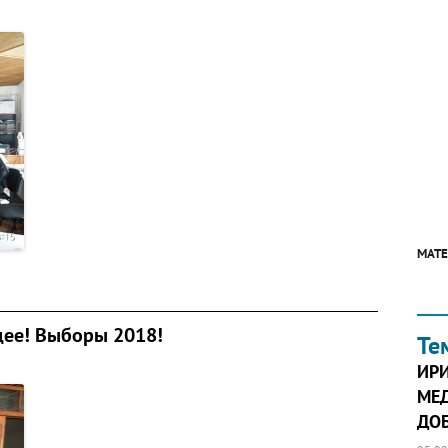
МАТЕ
щее! Выборы 2018!
Те
ИР
МЕД
ДОБ