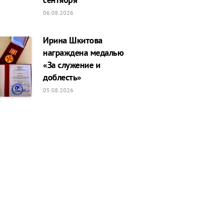
06.08.2026
Ирина Шкитова
награждена медалью
«За служение и
доблесть»
05.08.2026