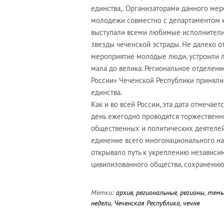
единства,. Организаторами данного ме
молодежи совместно с департаментом к
выступали всеми любимые исполнители,
звезды чеченской эстрады. Не далеко о
мероприятие молодые люди, устроили л
мала до велика. Региональное отделе
России» Чеченской Республики приняли
единства.
Как и во всей России, эта дата отмечает
день ежегодно проводятся торжественн
общественных и политических деятелей
единение всего многонационального на
открывало путь к укреплению независим
цивилизованного общества, сохранению
Метки:
архив
,
региональные
,
регионы
,
тем
недели
,
Чеченская Республика
,
чечня