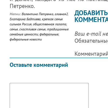
Петренко.
ДОБАВИТЬ
Метки:
Валентина Петренко
,
главная2
,
КОММЕНТ
Екатерина Бадтиева
,
крепкая семья
сильная Россия
,
общественная палата
,
семья
,
счастливая семья
,
традиционные
Ваш e-mail н
семейные ценности
,
федеральные
,
Обязательны
федеральные новости
Комментари
Оставьте комментарий