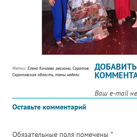
ДОБАВИТЬ
Метки:
Елена Кичаева
,
регионы
,
Саратов
,
КОММЕНТ
Саратовская область
,
темы недели
Ваш e-mail н
Оставьте комментарий
Обязательные поля помечены
*