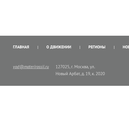
ГЛАВНАЯ
О ДВИЖЕНИИ
РЕГИОНЫ
НО
vod@materirossii.ru
127025, г. Москва, ул.
Новый Арбат, д. 19, к. 2020