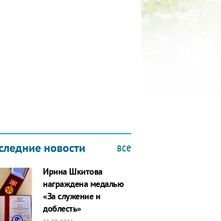
КУБОК ДРУЖБЫ
9.2019
все
следние новости
Ирина Шкитова
награждена медалью
«За служение и
доблесть»