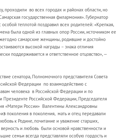
у, проходили во всех городах и районах области, но
Самарская государственная филармония». Губернатор
 особой теплотой поздравил всех родителей: «Крепкая,
мена была одной из главных опор России, источником ее
 Ежегодно самарские женщины, родившие и достойно
остаиваются высокой награды – знака отличия
чески поддерживается и ответственное отцовство», —
ствие сенатора, Полномочного представителя Совета
ссийской Федерации по взаимодействию с
авам человека в Российской Федерации и по
 Президенте Российской Федерации, Председателя
ия «Матери России» Валентины Александровны
«и
з
поколения в поколения, мать и отец передавали
любовь к Родине, почитание и уважение старших,
, верность и любовь были основой нравственности и
льшие семьи всегда представляли особую гордость и