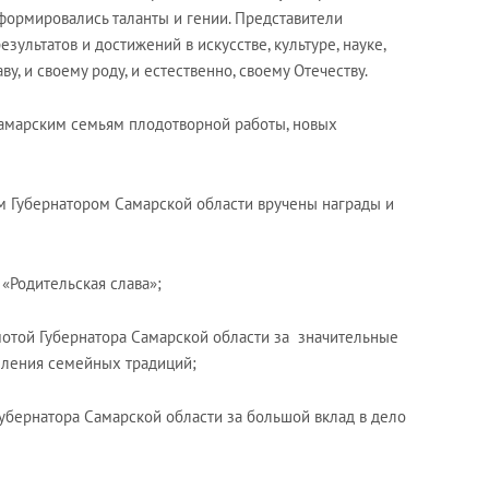
 формировались таланты и гении. Представители
ультатов и достижений в искусстве, культуре, науке,
у, и своему роду, и естественно, своему Отечеству.
марским семьям плодотворной работы, новых
м Губернатором Самарской области вручены награды и
«Родительская слава»;
отой Губернатора Самарской области за значительные
епления семейных традиций;
убернатора Самарской области за большой вклад в дело