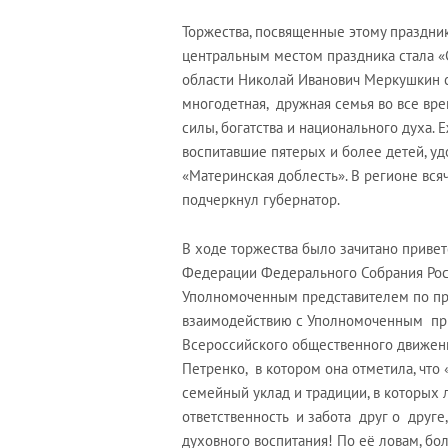
Торжества, посвященные этому праздник
центральным местом праздника стала «
области Николай Иванович Меркушкин с
многодетная, дружная семья во все вре
силы, богатства и национального духа.
воспитавшие пятерых и более детей, уд
«Материнская доблесть». В регионе вся
подчеркнул губернатор.
В ходе торжества было зачитано привет
Федерации Федерального Собрания Ро
Уполномоченным представителем по пр
взаимодействию с Уполномоченным при
Всероссийского общественного движен
Петренко, в котором она отметила, что 
семейный уклад и традиции, в которых 
ответственность и забота друг о друге
духовного воспитания! По её ловам, бо