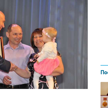
Н ГОДОМ
И
02.0
По