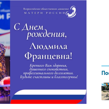
Н ГОДОМ
И
02.0
По