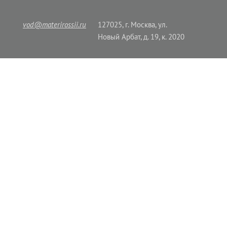
vod@materirossii.ru
127025, г. Москва, ул.
Новый Арбат, д. 19, к. 2020