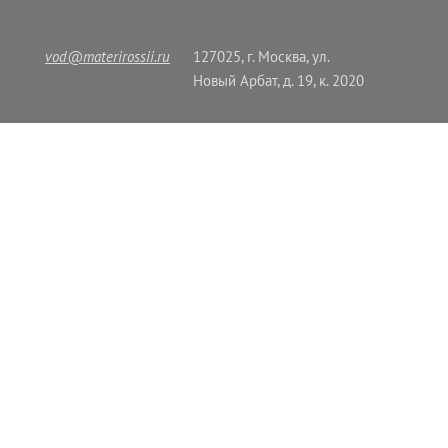
vod@materirossii.ru
127025, г. Москва, ул.
Новый Арбат, д. 19, к. 2020