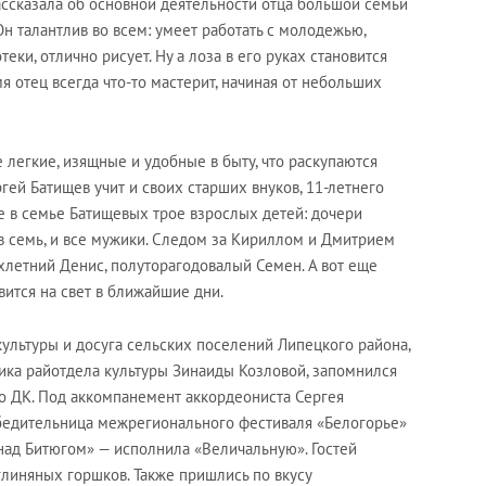
ассказала об основной деятельности отца большой семьи
Он талантлив во всем: умеет работать с молодежью,
ки, отлично рисует. Ну а лоза в его руках становится
я отец всегда что-то мастерит, начиная от небольших
 легкие, изящные и удобные в быту, что раскупаются
гей Батищев учит и своих старших внуков, 11-летнего
е в семье Батищевых трое взрослых детей: дочери
ков семь, и все мужики. Следом за Кириллом и Дмитрием
ехлетний Денис, полуторагодовалый Семен. А вот еще
вится на свет в ближайшие дни.
культуры и досуга сельских поселений Липецкого района,
ика райотдела культуры Зинаиды Козловой, запомнился
 ДК. Под аккомпанемент аккордеониста Сергея
обедительница межрегионального фестиваля «Белогорье»
над Битюгом» — исполнила «Величальную». Гостей
глиняных горшков. Также пришлись по вкусу