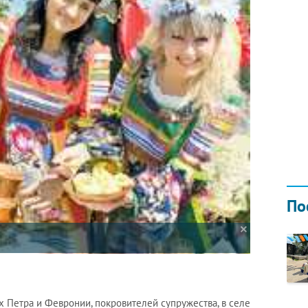
Н ГОДОМ
И
02.0
По
х Петра и Февронии, покровителей супружества, в селе