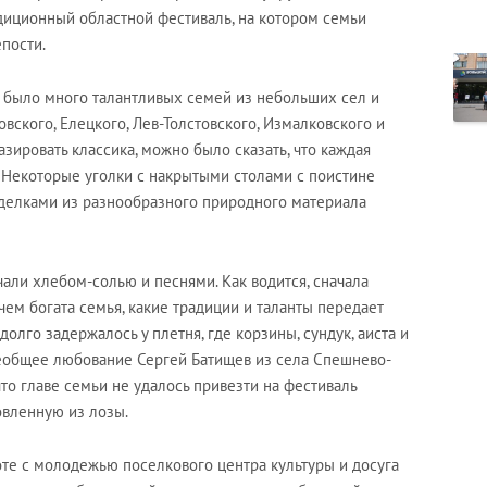
иционный областной фестиваль, на котором семьи
пости.
е было много талантливых семей из небольших сел и
вского, Елецкого, Лев-Толстовского, Измалковского и
зировать классика, можно было сказать, что каждая
. Некоторые уголки с накрытыми столами с поистине
делками из разнообразного природного материала
али хлебом-солью и песнями. Как водится, сначала
 чем богата семья, какие традиции и таланты передает
олго задержалось у плетня, где корзины, сундук, аиста и
сеобщее любование Сергей Батищев из села Спешнево-
то главе семьи не удалось привезти на фестиваль
вленную из лозы.
те с молодежью поселкового центра культуры и досуга