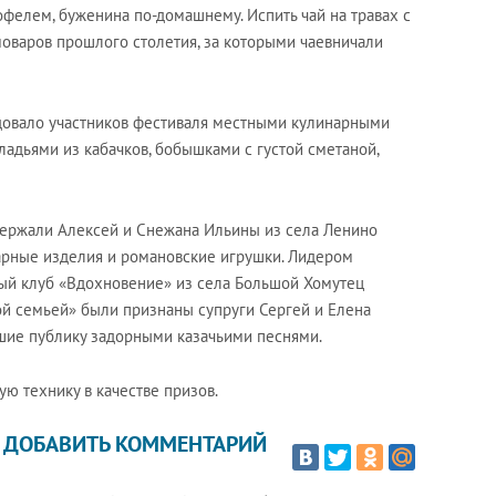
фелем, буженина по-домашнему. Испить чай на травах с
варов прошлого столетия, за которыми чаевничали
довало участников фестиваля местными кулинарными
адьями из кабачков, бобышками с густой сметаной,
держали Алексей и Снежана Ильины из села Ленино
арные изделия и романовские игрушки. Лидером
ый клуб «Вдохновение» из села Большой Хомутец
ой семьей» были признаны супруги Сергей и Елена
шие публику задорными казачьими песнями.
ю технику в качестве призов.
ДОБАВИТЬ КОММЕНТАРИЙ