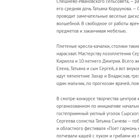
Спешнево-Ивановского сельсовета, — р
его средняя дочь Татьяна Коршунова. — 
проводит замечательные веселые дискоте
волшебной. В свободное от работы врем
предметов и заканчивая мебелью.
Плетеные кресла-качалки, столики такие
нарасхват. Мастерству лозоплетения Сер
Кирилла и 10-летнего Дмитрия. Всего ж
Елена, Татьяна и сын Сергей, а вот вну
идут пятилетние Захар и Владислав, тр
один мальчик, по прогнозам врачей, поя
В смотре-конкурсе творчества центров 
организованном по инициативе начальн
гостеприимный уютный уголок Сырского
Сергеева солистка Татьяна Сычева — п
и областного фестиваля «Поет гармонь 
потчевали кашей с луком и грибами из 