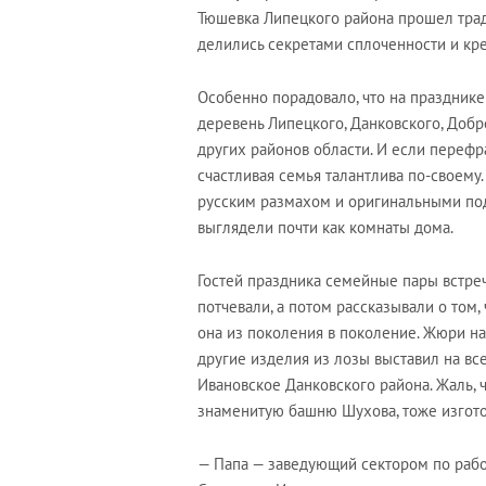
Тюшевка Липецкого района прошел трад
делились секретами сплоченности и кре
Особенно порадовало, что на праздник
деревень Липецкого, Данковского, Добро
других районов области. И если перефра
счастливая семья талантлива по-своему
русским размахом и оригинальными по
выглядели почти как комнаты дома.
Гостей праздника семейные пары встреч
потчевали, а потом рассказывали о том,
она из поколения в поколение. Жюри над
другие изделия из лозы выставил на в
Ивановское Данковского района. Жаль, ч
знаменитую башню Шухова, тоже изгото
— Папа — заведующий сектором по рабо