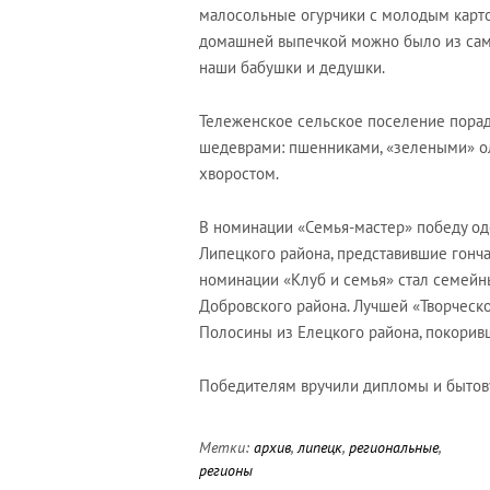
малосольные огурчики с молодым карто
домашней выпечкой можно было из само
наши бабушки и дедушки.
Тележенское сельское поселение пора
шедеврами: пшенниками, «зелеными» ол
хворостом.
В номинации «Семья-мастер» победу о
Липецкого района, представившие гонч
номинации «Клуб и семья» стал семейн
Добровского района. Лучшей «Творческ
Полосины из Елецкого района, покорив
Победителям вручили дипломы и бытову
Метки:
архив
,
липецк
,
региональные
,
регионы