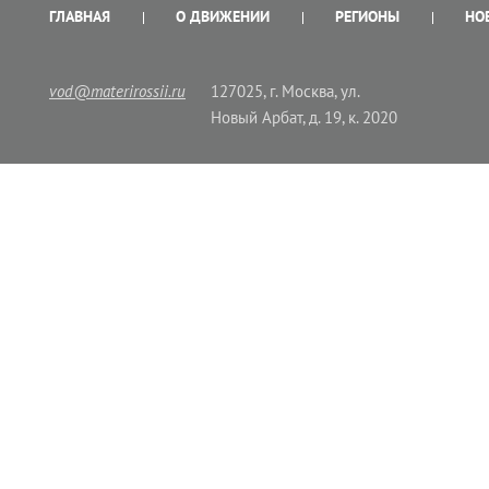
ГЛАВНАЯ
О ДВИЖЕНИИ
РЕГИОНЫ
НО
vod@materirossii.ru
127025, г. Москва, ул.
Новый Арбат, д. 19, к. 2020