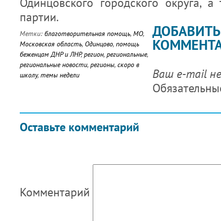
Одинцовского городского округа, а
партии.
ДОБАВИТЬ
Метки:
благотворительная помощь
,
МО
,
КОММЕНТ
Московская область
,
Одинцово
,
помощь
беженцам ДНР и ЛНР
,
регион
,
региональные
,
региональные новости
,
регионы
,
скоро в
Ваш e-mail н
школу
,
темы недели
Обязательны
Оставьте комментарий
Комментарий