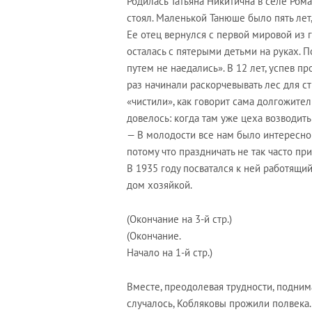
Родилась Татьяна Никитична в селе Ром
стоял. Маленькой Танюше было пять лет,
Ее отец вернулся с первой мировой из 
осталась с пятерыми детьми на руках. П
путем не наедались». В 12 лет, успев пр
раз начинали раскорчевывать лес для ст
«чистили», как говорит сама долгожител
довелось: когда там уже цеха возводить
— В молодости все нам было интересно —
потому что праздничать не так часто пр
В 1935 году посватался к ней работящий
дом хозяйкой.
(Окончание на 3-й стр.)
(Окончание.
Начало на 1-й стр.)
Вместе, преодолевая трудности, подним
случалось, Кобляковы прожили полвека