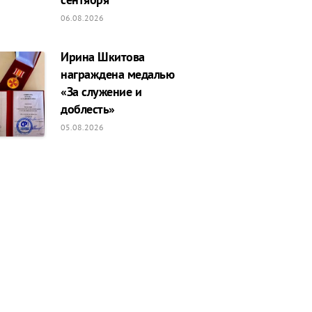
06.08.2026
Ирина Шкитова
награждена медалью
«За служение и
доблесть»
05.08.2026