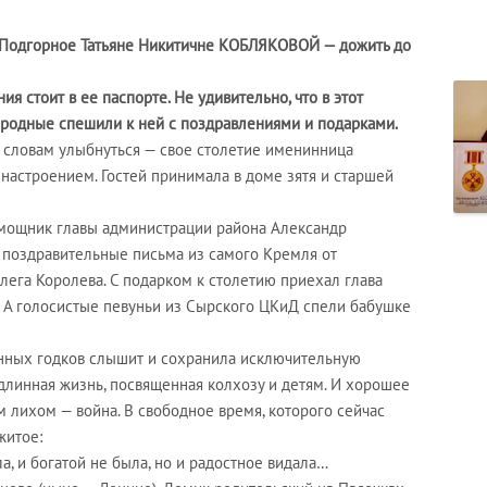
а Подгорное Татьяне Никитичне КОБЛЯКОВОЙ — дожить до
ия стоит в ее паспорте. Не удивительно, что в этот
 родные спешили к ней с поздравлениями и подарками.
 словам улыбнуться — свое столетие именинница
настроением. Гостей принимала в доме зятя и старшей
омощник главы администрации района Александр
 поздравительные письма из самого Кремля от
лега Королева. С подарком к столетию приехал глава
. А голосистые певуньи из Сырского ЦКиД спели бабушке
нных годков слышит и сохранила исключительную
-длинная жизнь, посвященная колхозу и детям. И хорошее
м лихом — война. В свободное время, которого сейчас
житое:
, и богатой не была, но и радостное видала…