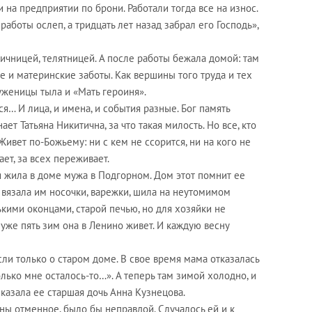
и на предприятии по брони. Работали тогда все на износ.
работы ослеп, а тридцать лет назад забрал его Господь»,
тичницей, телятницей. А после работы бежала домой: там
 и материнские заботы. Как вершины того труда и тех
руженицы тыла и «Мать героиня».
я… И лица, и имена, и события разные. Бог память
ает Татьяна Никитична, за что такая милость. Но все, кто
 Живет по-Божьему: ни с кем не ссорится, ни на кого не
ает, за всех переживает.
я жила в доме мужа в Подгорном. Дом этот помнит ее
м вязала им носочки, варежки, шила на неутомимом
ькими оконцами, старой печью, но для хозяйки не
уже пять зим она в Ленино живет. И каждую весну
ли только о старом доме. В свое время мама отказалась
олько мне осталось-то…». А теперь там зимой холодно, и
казала ее старшая дочь Анна Кузнецова.
чны отменное, было бы неправдой. Случалось ей и к