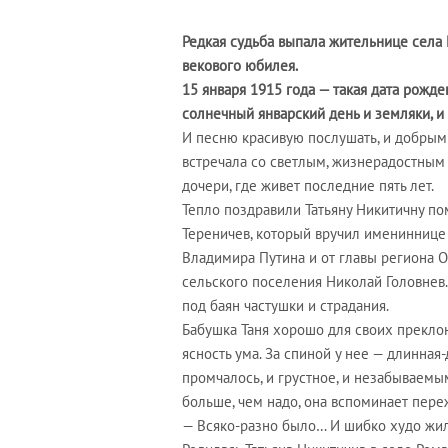
Редкая судьба выпала жительнице сел
векового юбилея.
15 января 1915 года — такая дата рожден
солнечный январский день и земляки, и
И песню красивую послушать, и добрым
встречала со светлым, жизнерадостным 
дочери, где живет последние пять лет.
Тепло поздравили Татьяну Никитичну п
Тереничев, который вручил имениннице
Владимира Путина и от главы региона О
сельского поселения Николай Головнев
под баян частушки и страдания.
Бабушка Таня хорошо для своих прекло
ясность ума. За спиной у нее — длинная
промчалось, и грустное, и незабываемы
больше, чем надо, она вспоминает пере
— Всяко-разно было… И шибко худо жила