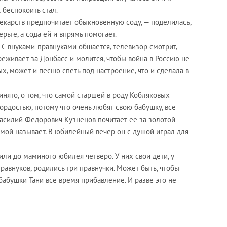
 беспокоить стал.
лекарств предпочитает обыкновенную соду, — поделилась,
рьте, а сода ей и впрямь помогает.
 С внуками-правнуками общается, телевизор смотрит,
реживает за Донбасс и молится, чтобы война в Россию не
х, может и песню спеть под настроение, что и сделала в
нято, о том, что самой старшей в роду Кобляковых
гордостью, потому что очень любят свою бабушку, все
 Василий Федорович Кузнецов почитает ее за золотой
мамой называет. В юбилейный вечер он с душой играл для
ли до маминого юбилея четверо. У них свои дети, у
правнуков, родились три правнучки. Может быть, чтобы
у бабушки Тани все время прибавление. И разве это не