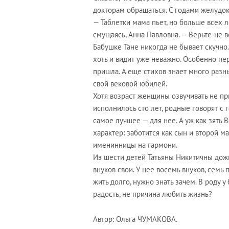
докторам обращаться. С годами желудок
— Таблетки мама пьет, но больше всех 
смущаясь, Анна Павловна. — Верьте-не ве
Бабушке Тане никогда не бывает скучно.
хоть и видит уже неважно. Особенно пе
пришла. А еще стихов знает много разны
свой вековой юбилей.
Хотя возраст женщины озвучивать не при
исполнилось сто лет, родные говорят с 
самое лучшее — для нее. А уж как зять
характер: заботится как сын и второй 
именинницы на гармони.
Из шести детей Татьяны Никитичны дожи
внуков свои. У нее восемь внуков, семь 
жить долго, нужно знать зачем. В роду 
радость, не причина любить жизнь?
Автор: Ольга ЧУМАКОВА.