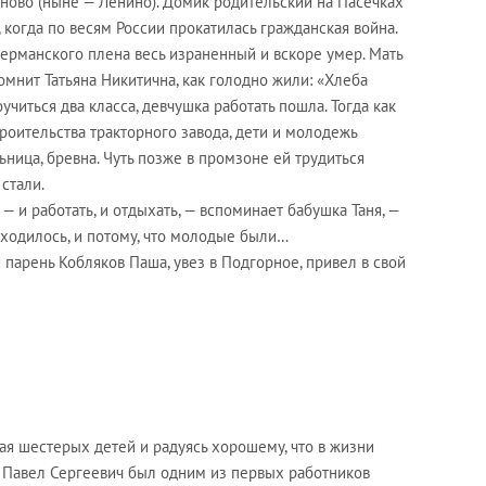
аново (ныне — Ленино). Домик родительский на Пасечках
 когда по весям России прокатилась гражданская война.
германского плена весь израненный и вскоре умер. Мать
омнит Татьяна Никитична, как голодно жили: «Хлеба
оучиться два класса, девчушка работать пошла. Тогда как
роительства тракторного завода, дети и молодежь
ьница, бревна. Чуть позже в промзоне ей трудиться
 стали.
 и работать, и отдыхать, — вспоминает бабушка Таня, —
иходилось, и потому, что молодые были…
 парень Кобляков Паша, увез в Подгорное, привел в свой
ая шестерых детей и радуясь хорошему, что в жизни
. Павел Сергеевич был одним из первых работников