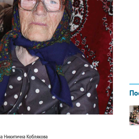
КУБОК ДРУЖ
02.09.2019
По
на Никитична Коблякова