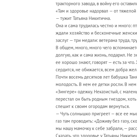
тракторного завода, в войну его оставил
«Там и здоровье надорвал — от тяжелой 
— тужит Татьяна Никитична.
Она и сама трудилась честно и много: п
ждали хозяйство и бесконечные женские
заслуг — три медали: ветерана труда, т
В общем, много, много чего вспоминаетс
долгую, как и сама жизнь, подарил. Не зн
ее хорошо знают, говорят — есть за что.
сердится, не обижается, всем добра жел
Почти восемь десятков лет бабушка Тан
молодость. В нем ее детки росли. В не
«Зингере» одежку. Неказистый, с мален
перестал он быть родным гнездом, хоть 
спешит к своим огородам вернуться.
— Чуть солнышко пригреет — все ее мыс
газ там проводить: «Доживу без газу, ск
мы нашу мамочку к себе забрали, — расс
Сказать, что здоровье у Татьяны Никити