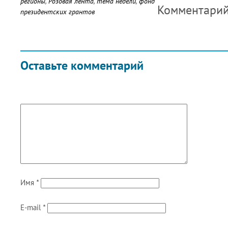
регионы
,
Розовая лента
,
тема недели
,
фонд
Комментари
президентских грантов
Оставьте комментарий
Имя
*
E-mail
*