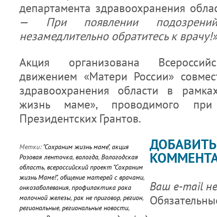
департамента здравоохранения обл
—
При появлении подозрен
незамедлительно обратитесь к врачу!
Акция организована Всероссий
движением «Матери России» совмес
здравоохранения области в рамка
жизнь маме», проводимого пр
Президентских Грантов.
ДОБАВИТЬ
Метки:
"Сохраним жизнь маме"
,
акция
КОММЕНТ
Розовая ленточка
,
вологда
,
Вологодская
область
,
всероссийский проект "Сохраним
жизнь Маме!"
,
общение матерей с врачами
,
Ваш e-mail н
онкозаболевания
,
профилактика рака
Обязательны
молочной железы
,
рак не приговор
,
регион
,
региональные
,
региональные новости
,