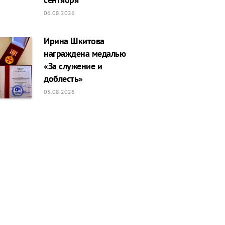
06.08.2026
Ирина Шкитова
награждена медалью
«За служение и
доблесть»
05.08.2026