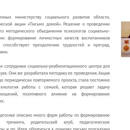
нных министерству социального развития области,
ической акции «Письмо домой». Решение о проведении
го методического объединения психологов социально-
ии: формирование личностных качеств воспитанников
 способствуют преодолению трудностей и преград,
ями.
 сотрудники социально-реабилитационного центра для
луке. Они же разработали методику ее проведения. Акция
до периодически повторяемого проекта, стала постоянно
ехнология работы с семьей, которая решает задачу
отношений, позитивного влияния на формирование
их.
дагогике описано много форм работы по формированию
– тренинги, родительский клуб, педагогическое
ры и пр. Идея обратиться к ручному письму подсказана