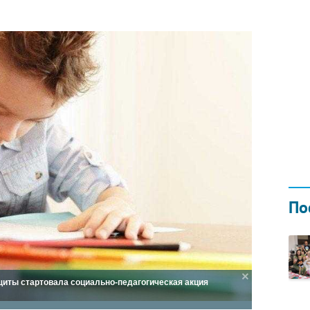
Н ГОДОМ
И
02.0
По
иты стартовала социально-педагогическая акция