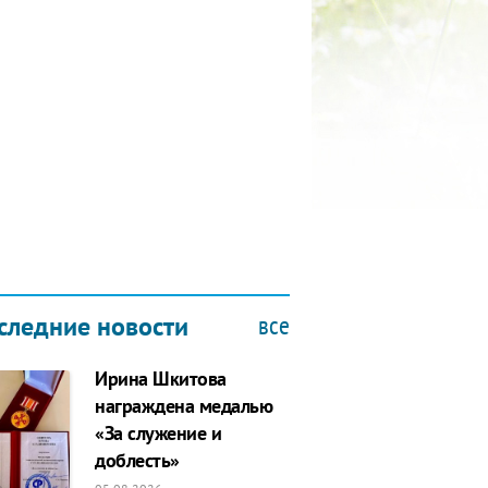
КУБОК ДРУЖБЫ
9.2019
все
следние новости
Ирина Шкитова
награждена медалью
«За служение и
доблесть»