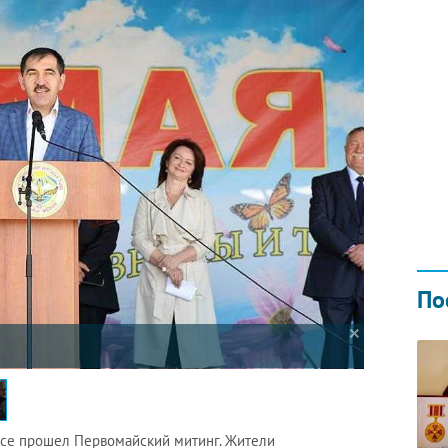
Н ГОДОМ
И
02.0
По
асе прошел Первомайский митинг. Жители