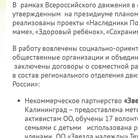
В рамках Всероссийского движения в 
утвержденным на президиуме планом 
реализованы проекты «Наследники По
маме», «Здоровый ребёнок», «Сохрани
КУБОК ДРУЖБЫ
В работу вовлечены социально-ориен
общественные организации и объедин
02.09.2019
заключены договоры о совместной р
в состав регионального отделения дв
России»:
Некоммерческое партнерство
«Зв
Калининград – предоставлена мет
активистам ОО, обучены 17 волонте
семьями с детьми использована р
членами ОО «Звезда надежды» Те