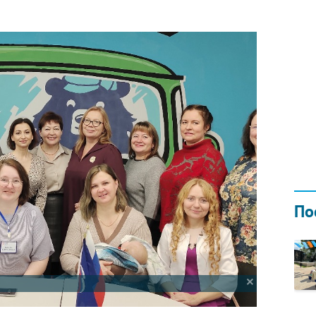
Н ГОДОМ
И
02.0
По