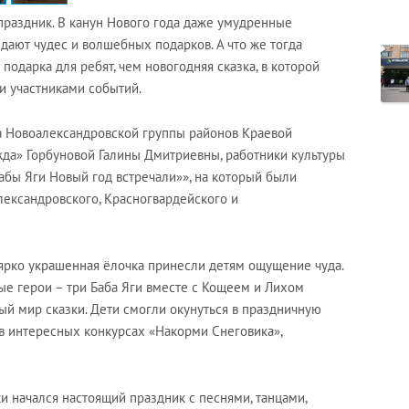
праздник. В канун Нового года даже умудренные
ют чудес и волшебных подарков. А что же тогда
 подарка для ребят, чем новогодняя сказка, в которой
и участниками событий.
а Новоалександровской группы районов Краевой
а» Горбуновой Галины Дмитриевны, работники культуры
абы Яги Новый год встречали»», на который были
ксандровского, Красногвардейского и
ярко украшенная ёлочка принесли детям ощущение чуда.
ые герои – три Баба Яги вместе с Кощеем и Лихом
й мир сказки. Дети смогли окунуться в праздничную
в интересных конкурсах «Накорми Снеговика»,
 начался настоящий праздник с песнями, танцами,