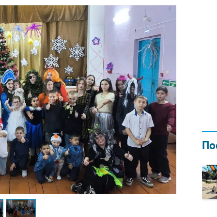
Н ГОДОМ
И
02.0
По