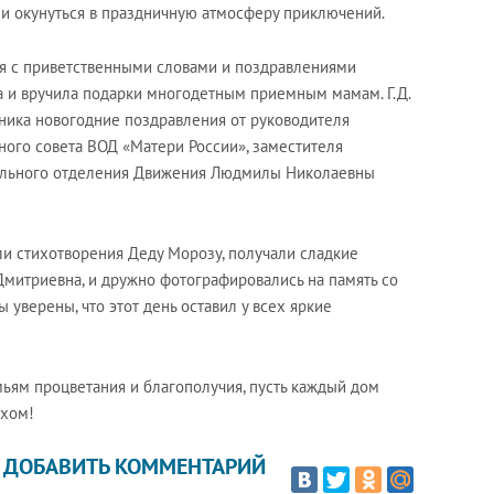
ли окунуться в праздничную атмосферу приключений.
я с приветственными словами и поздравлениями
а и вручила подарки многодетным приемным мамам. Г.Д.
дника новогодние поздравления от руководителя
ного совета ВОД «Матери России», заместителя
ального отделения Движения Людмилы Николаевны
ли стихотворения Деду Морозу, получали сладкие
Дмитриевна, и дружно фотографировались на память со
 уверены, что этот день оставил у всех яркие
ьям процветания и благополучия, пусть каждый дом
ехом!
ДОБАВИТЬ КОММЕНТАРИЙ