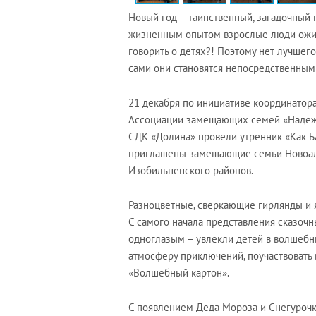
Новый год – таинственный, загадочный 
жизненным опытом взрослые люди ожида
говорить о детях?! Поэтому нет лучшего
сами они становятся непосредственным
21 декабря по инициативе координатор
Ассоциации замещающих семей «Надежд
СДК «Долина» провели утренник «Как Б
приглашены замещающие семьи Новоале
Изобильненского районов.
Разноцветные, сверкающие гирлянды и 
С самого начала представления сказочн
одноглазым – увлекли детей в волшебны
атмосферу приключений, поучаствовать 
«Волшебный картон».
С появлением Деда Мороза и Снегурочки