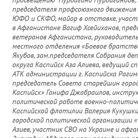
председателя профсоюзного движения 
ЮФО и СКФО, майор в отставке, участ
в Афганистане Вагиф Хсейиханов, пре
ветеранов Афганистана, руководитель
местного отделения «Боевое братств
Якубов, зам.председателя Собрания де
округа Каспийск Аза Алиева, ведущий 
АТК администрации г. Каспийска Раги
председатель Совета старейшин город
Каспийск» Ганифа Джабраилов, инстру
политической работе военно-политич
Каспийской флотилии Валерия Кукушки
городской политической организации «
Азиев, участник СВО на Украине и афг