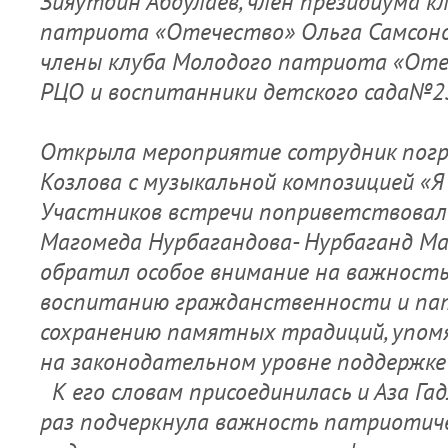
Зияутдин Абдулаев, член президиума к
патриота «Отечество» Ольга Самсоно
члены клуба Молодого патриота «Оте
РЦО и воспитанники детского сада№2
Открыла мероприятие сотрудник пог
Козлова с музыкальной композицией «Я
Участников встречи поприветствовал
Магомеда Нурбагандова- Нурбаганд Ма
обратил особое внимание на важност
воспитанию гражданственности и па
сохранению памятных традиций, упомя
на законодательном уровне поддержке
К его словам присоединилась и Аза Га
раз подчеркнула важность патриотич