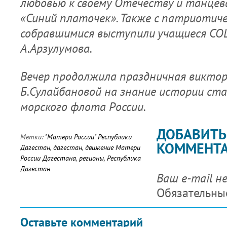
любовью к своему Отечеству и танцев
«Синий платочек». Также с патриотич
собравшимися выступили учащиеся СОШ
А.Арзулумова.
Вечер продолжила праздничная викто
Б.Сулайбановой на знание истории ст
морского флота России.
ДОБАВИТЬ
Метки:
"Матери России" Республики
КОММЕНТ
Дагестан
,
дагестан
,
движение Матери
России Дагестана
,
регионы
,
Республика
Дагестан
Ваш e-mail н
Обязательны
Оставьте комментарий