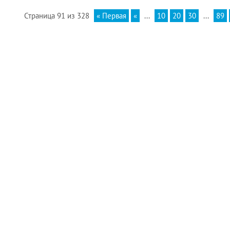
Страница 91 из 328
« Первая
«
...
10
20
30
...
89