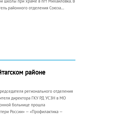
ой школы при храме в пгт Михайловка. В
итель районного отделения Союза…
йтагском районе
Председателя регионального отделения
тителя директора ГКУ РД УСЗН в МО
йонной больнице прошла
атери России» — «Профилактика —