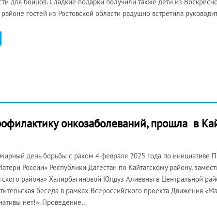
сти для бойцов. Сладкие подарки получили также дети из Воскресн
районе гостей из Ростовской области радушно встретила руковод
рофилактику онкозаболеваний, прошла в Ка
мирный день борьбы с раком 4 февраля 2025 года по инициативе 
атери России» Республики Дагестан по Кайтагскому району, замес
гского района» Халирбагиновой Юлдуз Алиевны в Центральной ра
тительская беседа в рамках Всероссийского проекта Движения «М
нативы нет!». Проведение…