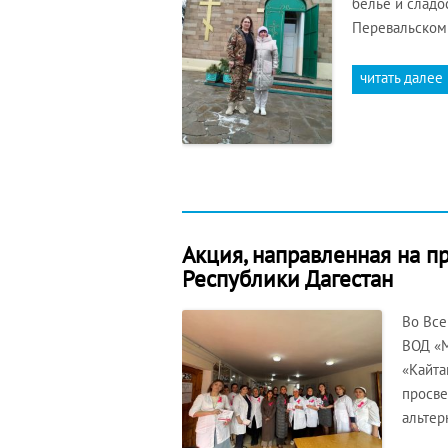
бельё и сладо
Перевальском 
читать далее
Акция, направленная на п
Республики Дагестан
Во Все
ВОД «М
«Кайта
просве
альтер