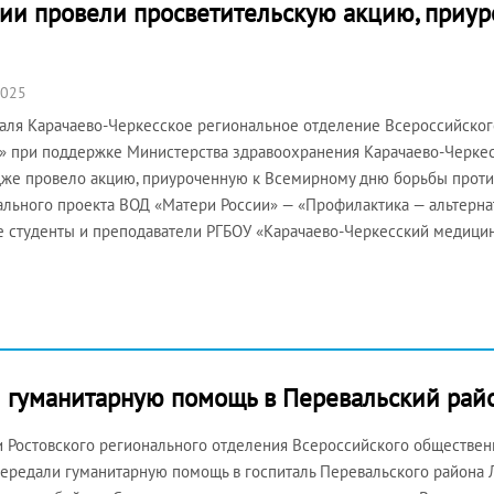
ии провели просветительскую акцию, приу
2025
аля Карачаево-Черкесское региональное отделение Всероссийско
» при поддержке Министерства здравоохранения Карачаево-Черке
же провело акцию, приуроченную к Всемирному дню борьбы против
льного проекта ВОД «Матери России» — «Профилактика — альтерна
е студенты и преподаватели РГБОУ «Карачаево-Черкесский медици
и гуманитарную помощь в Перевальский рай
 Ростовского регионального отделения Всероссийского общественн
ередали гуманитарную помощь в госпиталь Перевальского района Л