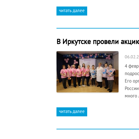
читать далее
В Иркутске провели акци
06.02.
4 февр
подрос
Его ор
России
много 
читать далее