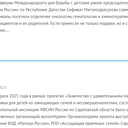
дверии Международного дня борьбы с детским раком председател
и России» по Республике Дагестан Сефижат Магомедрасулова совм
ачкалы посетили отделение онкологии, гематологии и химиотерапии.
ациентов и их родителей. Гости принесли не только подарки, но и
ние,…
2025
раля 2025 года в рамках проектах «Знакомство с удивительными л
жки для детей из замещающих семей и несовершеннолетних, состо
ительной инспекции УФСИН России по Саратовской области была о
венных организаций, волонтёрами. Организаторами проекта высту
ние ВОД «Матери России», РОО «Ассоциация приемных семей» Сар