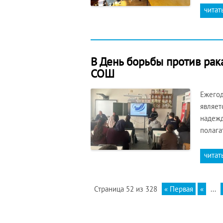
читат
В День борьбы против рак
СОШ
Ежегод
являет
надежд
полага
читат
Страница 52 из 328
« Первая
«
...