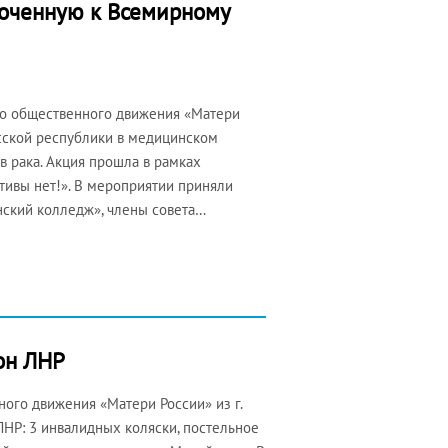
роченную к Всемирному
го общественного движения «Матери
сской республики в медицинском
 рака. Акция прошла в рамках
тивы нет!». В мероприятии приняли
нский колледж», члены совета…
он ЛНР
ого движения «Матери России» из г.
НР: 3 инвалидных коляски, постельное