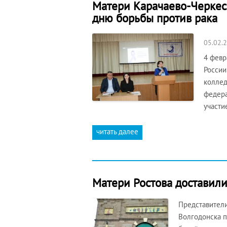
Матери Карачаево-Черкес
дню борьбы против рака
05.02.
4 февр
России
коллед
федера
участи
читать далее
Матери Ростова доставил
Представители
Волгодонска п