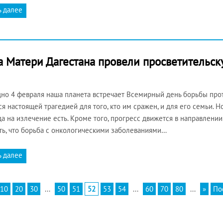
ь далее
а Матери Дагестана провели просветительс
но 4 февраля наша планета встречает Всемирный день борьбы проти
ся настоящей трагедией для того, кто им сражен, и для его семьи. Н
а на излечение есть. Кроме того, прогресс движется в направлении
ть, что борьба с онкологическими заболеваниями…
ь далее
10
20
30
...
50
51
52
53
54
...
60
70
80
...
»
По