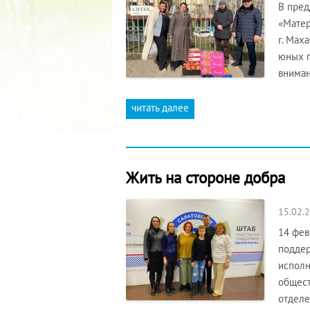
В пред
«Матер
г. Мах
юных п
внима
читать далее
Жить на стороне добра
15.02.
14 фев
поддер
исполн
общест
отделе