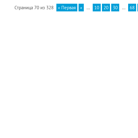
Страница 70 из 328
« Первая
«
...
10
20
30
...
68