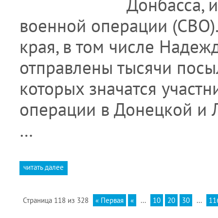
Донбасса, 
военной операции (СВО)
края, в том числе Надеж
отправлены тысячи посыл
которых значатся участ
операции в Донецкой и 
…
читать далее
Страница 118 из 328
« Первая
«
...
10
20
30
...
11