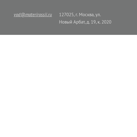
vod@materirossii.ru
127025, г. Москва, ул.
Новый Арбат, д. 19, к. 2020