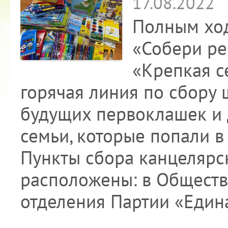
17.08.2022
Полным ход
«Собери ре
«Крепкая с
горячая линия по сбору
будущих первоклашек и 
семьи, которые попали 
Пункты сбора канцелярс
расположены: в Общест
отделения Партии «Едина