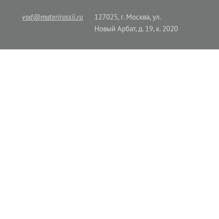
vod@materirossii.ru
127025, г. Москва, ул.
Новый Арбат, д. 19, к. 2020