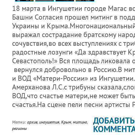
18 марта в Ингушетии городе Магас в
Башни Согласия прошел митинг в под
Украины и Крыма.Многонациональный
выражал сострадание братскому наро
сочувствия,во всех выступлениях с т
радостные лозунги «Да здравствует К
Севастополь!» Вся площадь ликовала 
вернулся добровольно в Россию.В мит
и ВОД «Матери-России» из Ингушетии
Амерханова Л.С.с трибуны сказала,сл
ВОД,что счастье матери,не может быт
счастья.На сцене пели песни артисты Р
ДОБАВИТЬ
Метки:
архив
,
ингушетия
,
Крым
,
митинг
,
КОММЕНТ
регионы