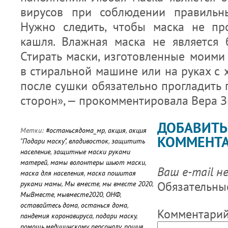
вирусов при соблюдении правильн
Нужно следить, чтобы маска не пр
кашля. Влажная маска не является 
Стирать маски, изготовленные моим
в стиральной машине или на руках с
после сушки обязательно прогладить 
сторон», — прокомментировала Вера З
ДОБАВИТЬ
Метки:
#останьсядома_мр
,
акция
,
акция
КОММЕНТ
"Подари маску"
,
владивосток
,
защитить
население
,
защитные маски руками
матерей
,
мамы волонтеры шьют маски
,
Ваш e-mail н
маска для населения
,
маска пошитая
Обязательны
руками мамы
,
Мы вместе
,
мы вместе 2020
,
МыВместе
,
мывместе2020
,
ОНФ
,
оставайтесь дома
,
останься дома
,
Комментари
пандемия коронавируса
,
подари маску
,
помощь медицинскому персоналу
,
пошив