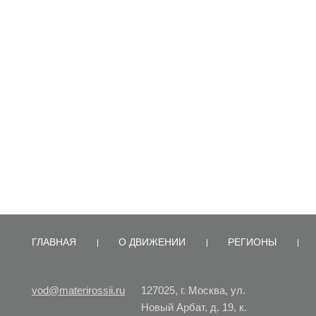
ГЛАВНАЯ
О ДВИЖЕНИИ
РЕГИОНЫ
vod@materirossii.ru
127025, г. Москва, ул.
Новый Арбат, д. 19, к.