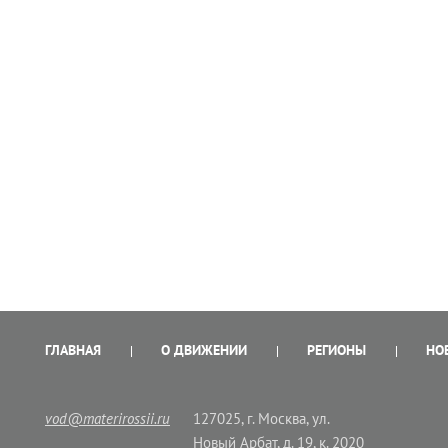
ГЛАВНАЯ
О ДВИЖЕНИИ
РЕГИОНЫ
НО
vod@materirossii.ru
127025, г. Москва, ул.
Новый Арбат, д. 19, к. 2020