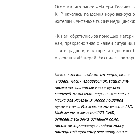
Отметим, что ранее «Матери России» т
КНР началась пандемия коронавирусн
жителям Суйфэньхэ тысячу медицинских
«К нам обратились за помощью матери
нам, прекрасно зная о нашей ситуаци
– и в радости, и в горе мы должны б
отделения «Матерей России» в Примор
Метки:
#останьсядома_мр
,
акция
,
акция
"Подари маску"
,
владивосток
,
защитить
население
,
защитные маски руками
матерей
,
мамы волонтеры шьют маски
,
маска для населения
,
маска пошитая
руками мамы
,
Мы вместе
,
мы вместе 2020
,
МыВместе
,
мывместе2020
,
ОНФ
,
оставайтесь дома
,
останься дома
,
пандемия коронавируса
,
подари маску
,
помощь медицинскому персоналу
,
пошив