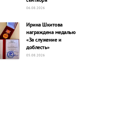
06.08.2026
Ирина Шкитова
награждена медалью
«За служение и
доблесть»
05.08.2026