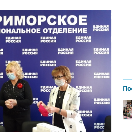
Н ГОДОМ
И
02.0
По