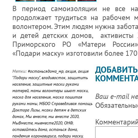
В период самоизоляции не все нах
продолжает трудиться на рабочем ме
волонтером. Этим людям нужна забота
и детей детских домов, активисты
Приморского РО «Матери России
«Подари маску» изготовили более 170
ДОБАВИТЬ
Метки:
#останьсядома_мр
,
акция
,
акция
КОММЕНТ
"Подари маску"
,
владивосток
,
защитить
население
,
защитные маски руками
матерей
,
мамы волонтеры шьют маски
,
Ваш e-mail н
маска для населения
,
маска пошитая
Обязательны
руками мамы
,
МБОО Справедливая помощь
Доктора Лизы
,
мсаки детям в детских
домах
,
Мы вместе
,
мы вместе 2020
,
Комментари
МыВместе
,
мывместе2020
,
ОНФ
,
оставайтесь дома
,
останься дома
,
пандемия коронавируса
,
подари маску
,