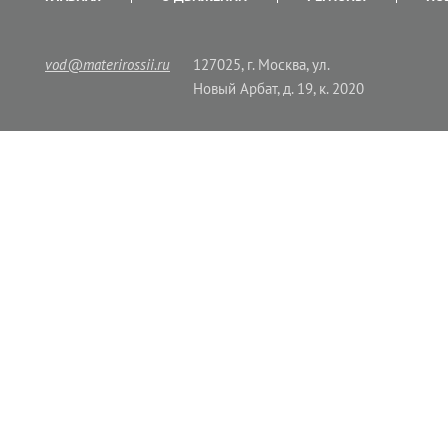
vod@materirossii.ru
127025, г. Москва, ул.
Новый Арбат, д. 19, к. 2020