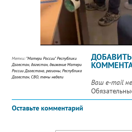
ДОБАВИТЬ
Метки:
"Матери России" Республики
КОММЕНТ
Дагестан
,
дагестан
,
движение Матери
России Дагестана
,
регионы
,
Республика
Дагестан
,
СВО
,
темы недели
Ваш e-mail н
Обязательны
Оставьте комментарий