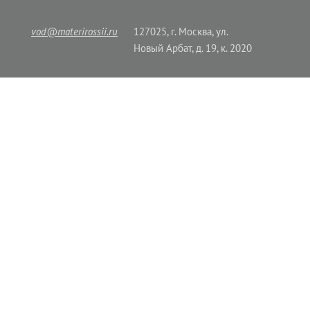
vod@materirossii.ru
127025, г. Москва, ул.
Новый Арбат, д. 19, к. 2020