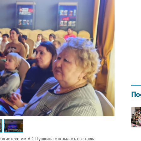
Н ГОДОМ
И
02.0
По
иблиотеке им А.С.Пушкина открылась выставка