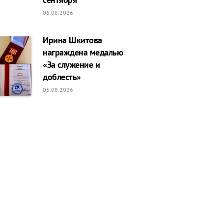
06.08.2026
Ирина Шкитова
награждена медалью
«За служение и
доблесть»
05.08.2026