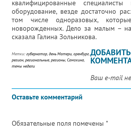
квалифицированные специалисты
оборудование, везде достаточно рас
том числе одноразовых, которы
новорожденных. Дело за малым – н
сказала Галина Зольникова.
ДОБАВИТЬ
Метки:
губернатор
,
день Матери
,
оренбург
,
КОММЕНТ
регион
,
региональные
,
регионы
,
Самохина
,
темы недели
Ваш e-mail н
Оставьте комментарий
Обязательные поля помечены
*