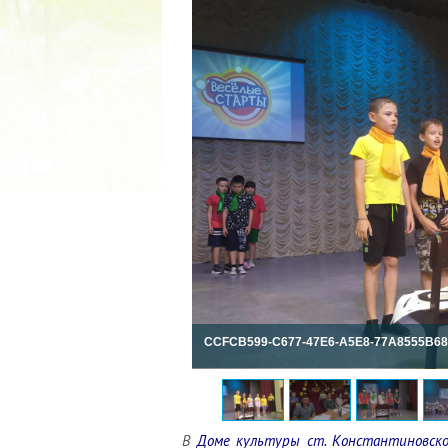
2022 ГОД ПРОВОЗГЛАШЕ
МАТЕРИ В ЯКУТИ
19.12.2021
CCFCB599-C677-47E6-A5E8-77A8555B6
В
Доме культуры ст. Константиновско