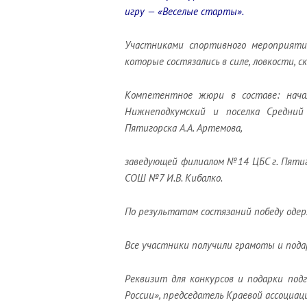
игру — «Веселые старты».
Участниками спортивного мероприят
которые состязались в силе, ловкости, с
Компетентное жюри в составе: нача
Нижнеподкумский и поселка Средний
Пятигорска А.А. Артемова,
заведующей филиалом №14 ЦБС г. Пятиг
СОШ №7 И.В. Кибалко.
По результатам состязаний победу одер
Все участники получили грамоты и пода
Реквизит для конкурсов и подарки по
России», председатель Краевой ассоциац