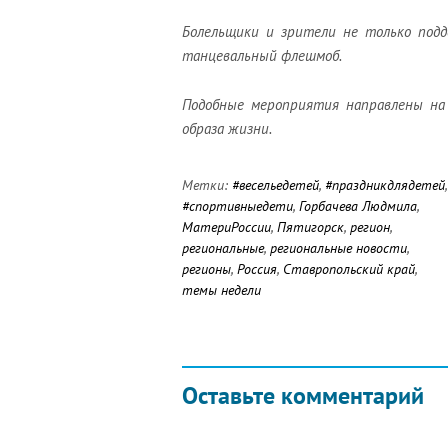
Болельщики и зрители не только подд
танцевальный флешмоб.
Подобные мероприятия направлены на 
образа жизни.
Метки:
#весельедетей
,
#праздникдлядетей
,
#спортивныедети
,
Горбачева Людмила
,
МатериРоссии
,
Пятигорск
,
регион
,
региональные
,
региональные новости
,
регионы
,
Россия
,
Ставропольский край
,
темы недели
Оставьте комментарий