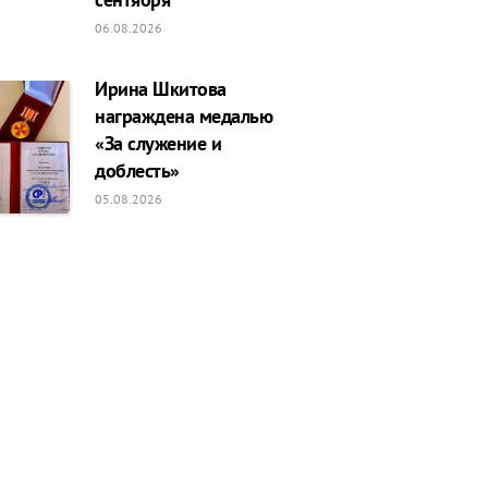
06.08.2026
Ирина Шкитова
награждена медалью
«За служение и
доблесть»
05.08.2026