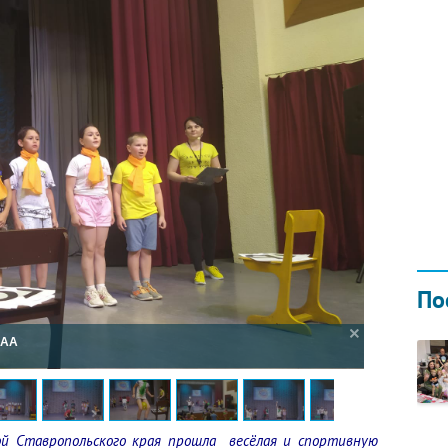
Н ГОДОМ
И
02.0
По
8AA
й Ставропольского края прошла
весёлая и спортивную