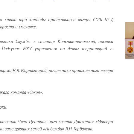
ия стали три команды пришкольного лагеря СОШ №7,
корости и смекалке.
льника Службы в станице Константиновской, поселка
 Подкумок МКУ управления по делам территорий г.
орска Н.В. Мартыниной, начальника пришкольного лагеря
жала команда «Сокол».
рки.
дготовила Член Центрального совета Движения «Матери
ии замещающих семей «Надежда» Л.Н. Горбачева.