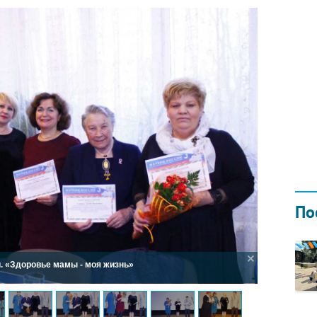
Н ГОДОМ
И
02.0
По
. «Здоровье мамы - моя жизнь»