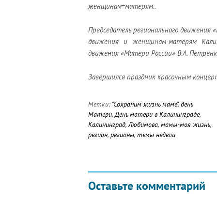
женщинам=матерям..
Председатель регионального движения 
движения и женщинам-матерям Калин
движения «Матери России» В.А. Петренк
Завершился праздник красочным концер
Метки:
"Сохраним жизнь маме"
,
день
Матери
,
День матери в Калининграде
,
Калининград
,
Любимова
,
мамы-моя жизнь
,
регион
,
регионы
,
темы недели
Оставьте комментарий