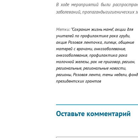
В ходе мероприятий были
распростра
заболеваний, пропаганды
гигиенических 
Метки:
"Сохраним жизнь маме"
,
акции для
учителей по профилактике рака груди
,
акция Розовая ленточка
,
липецк
,
общение
матерей с врачами
,
онкозаболевание
,
онкозаболевания
,
профилактика рака
молочной железы
,
рак не приговор
,
регион
,
региональные
,
региональные новости
,
регионы
,
Розовая лента
,
темы недели
,
фонд
президентских грантов
Оставьте комментарий