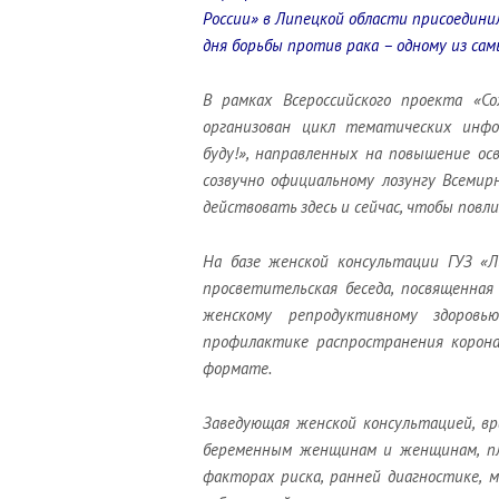
России» в Липецкой области присоедини
дня борьбы против рака
– одному из сам
В рамках
Всероссийского проекта «С
организован цикл
тематических
инфо
буду!»
, направленных на повышение ос
созвучно официальному лозунгу Всемир
действовать здесь и сейчас, чтобы повл
На базе
женской консультации
ГУЗ «
Л
просветительск
ая
беседа
, посвященная
женскому репродуктивному здоровью
профилактике распространения
корон
формате.
Заведующая женской консультацией, в
беременным женщинам и женщинам, п
факторах риска,
ранней диагностике, 