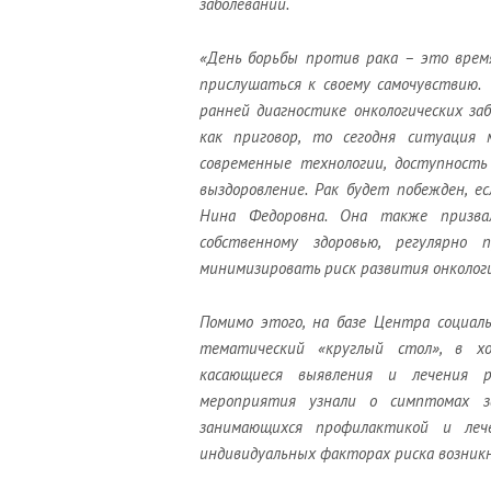
заболеваний
.
«
День борьбы
против
рак
а
– это время
прислушаться к своему самочувствию
ранней диагностике онкологических за
как приговор, то
сегодня
ситуация
современные технологии
, доступность
выздоровление. Рак будет побежден, е
Нина Федоровна
. Она также
призв
собственному здоровью, регулярно п
минимизировать риск развития онкологи
Помимо этого, на базе Центра социал
тематический «круглый стол», в х
касающиеся выявления и лечения 
мероприятия узнали
о симптомах за
занимающихся профилактикой и леч
индивидуальных факторах риска возникн