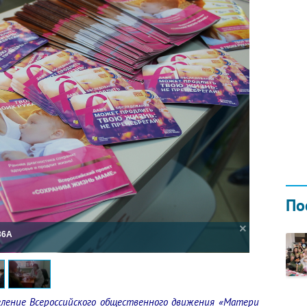
Ы
П
Д
21
По
36A
еление Всероссийского общественного движения «Матери