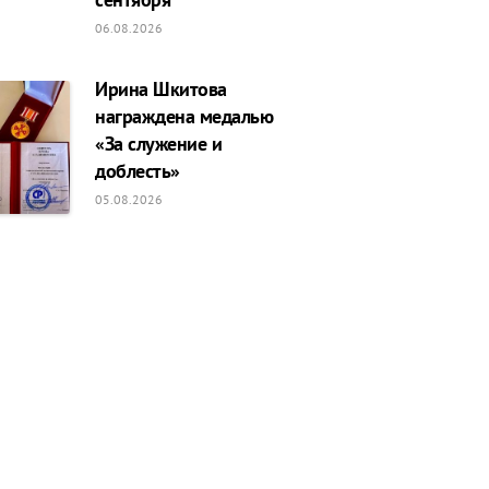
06.08.2026
Ирина Шкитова
награждена медалью
«За служение и
доблесть»
05.08.2026