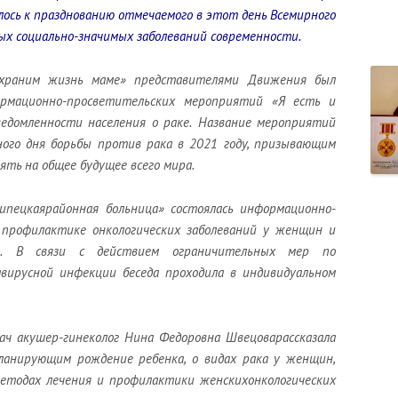
лось к празднованию
отмечаемого в этот день
Всемирного
ых социально-значимых заболеваний
современности
.
охраним жизнь маме»
представителями Движения был
рмационно-просветительских мероприятий «Я есть и
ведомленности населения
о раке.
Название мероприятий
ного дня борьбы против рака в 2021 году,
призывающим
иять на общее будущее всего мира
.
ипецк
ая
районн
ая
больниц
а»
состоял
а
сь информационно
-
 профилактике онкологических заболеваний у женщин и
.
В связи с действием ограничительных мер по
авирусной
инфекции беседа проходила в индивидуальном
рач акушер-гинеколог Нина Федоровна
Швецова
рассказала
ланирующим рождение ребенка,
о
видах рака у женщин,
методах лечения и профилактики
женских
онкологических