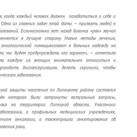
, когда каждый человек должен позаботиться о себе и
.
Одна из главных задач этой даты — призвать людей к
болеваний.
Е
сли
несколько
лет назад диагноз «рак» звучал
меняется в лучшую сторону.
Н
овые методы лечения,
 онкологической помощи
в
селяют в больных надежду на
сли мы будем предупреждать его заранее
», — отметила
ала каждую из женщин
внимательнее относиться к
роходить диспансеризацию
, делать скрининг
, чтобы
ческого заболевания.
ьной защиты населения по Липецкому району состоялся
оде которого были затронуты актуальные вопросы,
рака на территории Липецкой области. Участники
болевания
,
о
профильных медицинских учреждениях,
ением онкологии, а также
про
шли
анкетирование
об
овения рака.