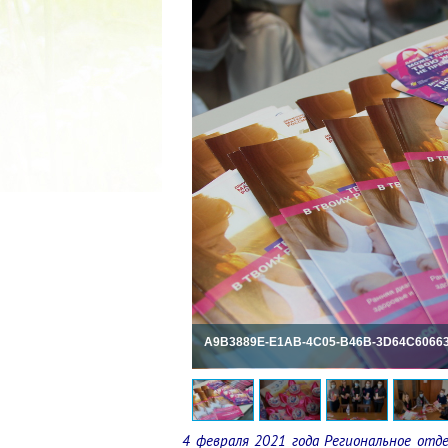
КУБОК ДРУЖБ
02.09.2019
A9B3889E-E1AB-4C05-B46B-3D64C6066
4 февраля
2021 года Региональное отд