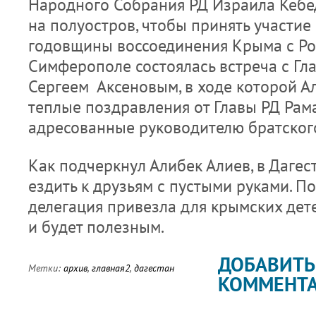
Народного Собрания РД Израила Кебе
на полуостров, чтобы принять участие
годовщины воссоединения Крыма с Рос
Симферополе состоялась встреча с Гл
Сергеем Аксеновым, в ходе которой А
теплые поздравления от Главы РД Рам
адресованные руководителю братског
Как подчеркнул Алибек Алиев, в Дагес
ездить к друзьям с пустыми руками. Поэ
делегация привезла для крымских дете
и будет полезным.
ДОБАВИТЬ
Метки:
архив
,
главная2
,
дагестан
КОММЕНТ