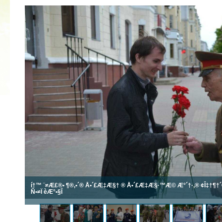
2022 ГОД ПРОВОЗГЛАШЕН ГОДОМ
МАТЕРИ В ЯКУТИИ
19.12.2021
í†™ ¨≠Æ£®• ¶®‚•´® Å•´£Æ‡Æ§† ® Å•´£Æ‡Æ§·™Æ© Æ°´†·‚® ¢Î‡†¶†´®
Ñ•≠Ï èÆ°•§Î