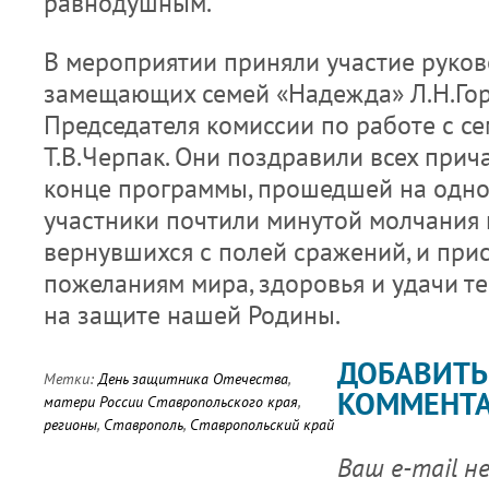
равнодушным.
В мероприятии приняли участие руков
замещающих семей «Надежда» Л.Н.Гор
Председателя комиссии по работе с с
Т.В.Черпак. Они поздравили всех прича
конце программы, прошедшей на одно
участники почтили минутой молчания п
вернувшихся с полей сражений, и при
пожеланиям мира, здоровья и удачи тем
на защите нашей Родины.
ДОБАВИТЬ
Метки:
День защитника Отечества
,
КОММЕНТ
матери России Ставропольского края
,
регионы
,
Ставрополь
,
Ставропольский край
Ваш e-mail н