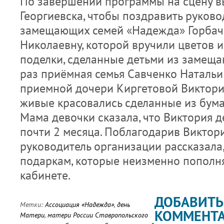
По завершении программы на сцену 
Георгиевска, чтобы поздравить руков
замещающих семей «Надежда» Горбач
Николаевну, которой вручили цветов и
поделки, сделанные детьми из замеща
раз приёмная семья Савченко Натальи
приемной дочери Киргетовой Виктории
живые красовались сделанные из бума
Мама девочки сказала, что Виктория д
почти 2 месяца. Поблагодарив Виктори
руководитель организации рассказала,
подаркам, которые неизменно пополня
кабинете.
ДОБАВИТЬ
Метки:
Ассоциация «Надежда»
,
день
КОММЕНТ
Матери
,
матери России Ставропольского