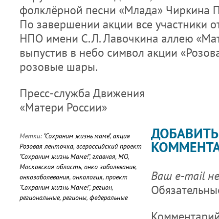
фолклёрной песни «Млада» Чиркина П
По завершении акции все участники о
НПО имени С.Л. Лавочкина аллею «Мат
выпустив в небо символ акции «Розова
розовые шары.
Пресс-служба Движения
«Матери России»
ДОБАВИТЬ
Метки:
"Сохраним жизнь маме"
,
акция
КОММЕНТ
Розовая ленточка
,
всероссийский проект
"Сохраним жизнь Маме!"
,
главная
,
МО
,
Московская область
,
онко заболевание
,
Ваш e-mail н
онкозаболевания
,
онкология
,
проект
Обязательны
"Сохраним жизнь Маме!"
,
регион
,
региональные
,
регионы
,
федеральные
Комментари