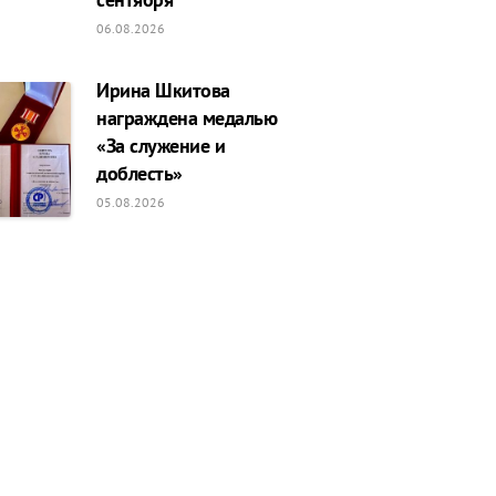
06.08.2026
Ирина Шкитова
награждена медалью
«За служение и
доблесть»
05.08.2026