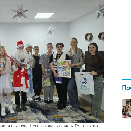
Н ГОДОМ
И
02.0
По
оили накануне Нового года активисты Ростовского