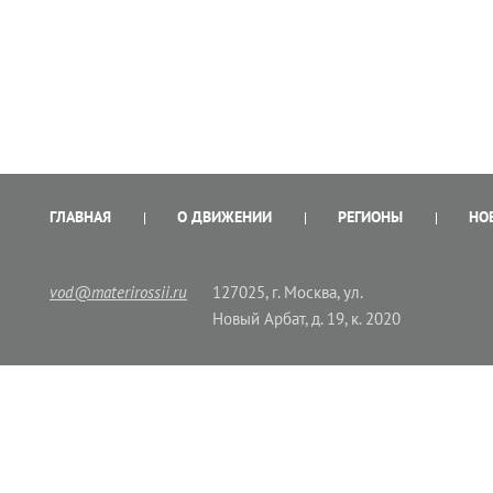
ГЛАВНАЯ
О ДВИЖЕНИИ
РЕГИОНЫ
НО
vod@materirossii.ru
127025, г. Москва, ул.
Новый Арбат, д. 19, к. 2020