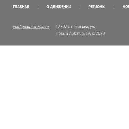
ГЛАВНАЯ
О ДВИЖЕНИИ
РЕГИОНЫ
НО
vod@materirossii.ru
127025, г. Москва, ул.
Новый Арбат, д. 19, к. 2020