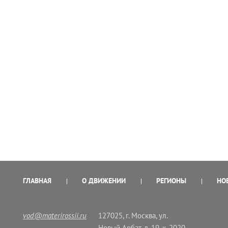
ГЛАВНАЯ
О ДВИЖЕНИИ
РЕГИОНЫ
НО
vod@materirossii.ru
127025, г. Москва, ул.
Новый Арбат, д. 19, к. 2020